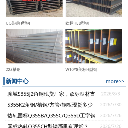
UC英标H型钢
欧标HEB型钢
22a槽钢
W10*8美标H型钢
新闻中心
more>>
聊城S355J2角钢现货厂家，欧标型材支
2026/8/3
持零切送货到厂
S355K2角钢/槽钢/方管/钢板现货多少
2026/7/30
钱一吨？
热轧国标Q355B/Q355C/Q355D工字钢
2026/7/26
有什么区别？
国标热轧Q355CH型钢哪里有现货？
2026/7/26